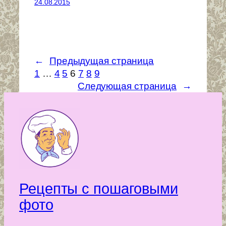
24.08.2015
←
Предыдущая страница
1
…
4
5
6
7
8
9
Следующая страница
→
Рецепты с пошаговыми
фото