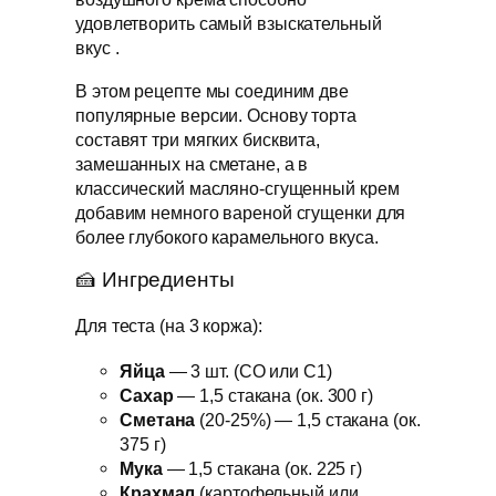
удовлетворить самый взыскательный
вкус .
В этом рецепте мы соединим две
популярные версии. Основу торта
составят три мягких бисквита,
замешанных на сметане, а в
классический масляно-сгущенный крем
добавим немного вареной сгущенки для
более глубокого карамельного вкуса.
🍰 Ингредиенты
Для теста (на 3 коржа):
Яйца
— 3 шт. (СО или С1)
Сахар
— 1,5 стакана (ок. 300 г)
Сметана
(20-25%) — 1,5 стакана (ок.
375 г)
Мука
— 1,5 стакана (ок. 225 г)
Крахмал
(картофельный или