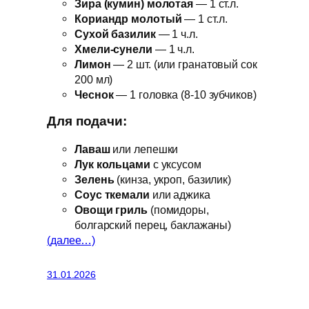
Зира (кумин) молотая
— 1 ст.л.
Кориандр молотый
— 1 ст.л.
Сухой базилик
— 1 ч.л.
Хмели-сунели
— 1 ч.л.
Лимон
— 2 шт. (или гранатовый сок
200 мл)
Чеснок
— 1 головка (8-10 зубчиков)
Для подачи:
Лаваш
или лепешки
Лук кольцами
с уксусом
Зелень
(кинза, укроп, базилик)
Соус ткемали
или аджика
Овощи гриль
(помидоры,
болгарский перец, баклажаны)
(далее…)
31.01.2026