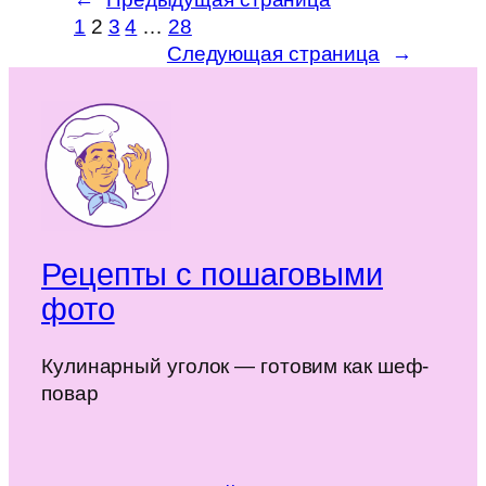
1
2
3
4
…
28
Следующая страница
→
Рецепты с пошаговыми
фото
Кулинарный уголок — готовим как шеф-
повар