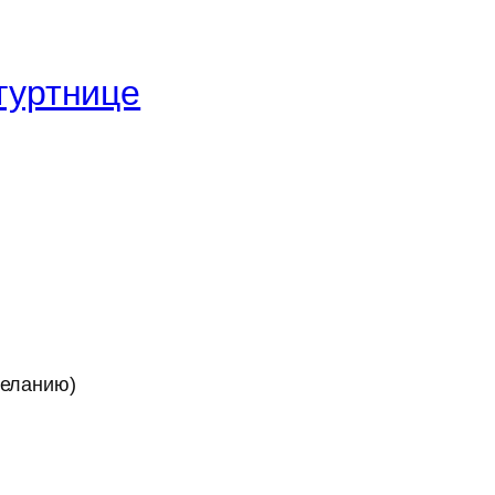
гуртнице
желанию)