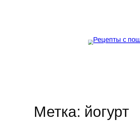
Перейти
к
содержимому
Метка:
йогурт