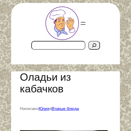
Перейти
к
содержимому
Поиск
Оладьи из
кабачков
Написано
Юлия
в
Вторые блюда