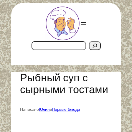
Перейти
к
содержимому
Поиск
Рыбный суп с
сырными тостами
Написано
Юлия
в
Первые блюда