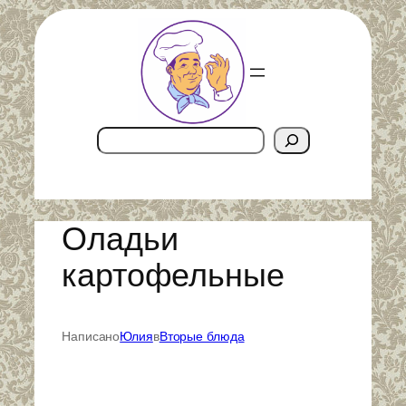
Перейти
к
содержимому
Поиск
Оладьи
картофельные
Написано
Юлия
в
Вторые блюда