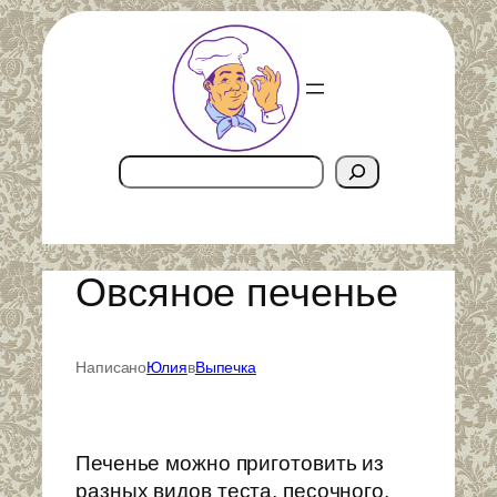
Перейти
к
содержимому
Поиск
Овсяное печенье
Написано
Юлия
в
Выпечка
Печенье можно приготовить из
разных видов теста, песочного,