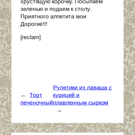
хрустящую корочку. Посыпаем
зеленью и подаем к столу.
Приятного аппетита мои
Дорогие!!!
[reclam]
Рулетики из лаваша с
←
Торт
курицей и
печеночный
плавленным сырком
→