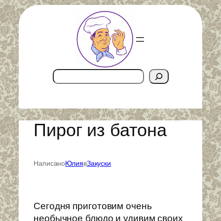
Перейти
к
содержимому
Поиск
Пирог из батона
Написано
Юлия
в
Закуски
Сегодня приготовим очень
необычное блюдо и удивим своих