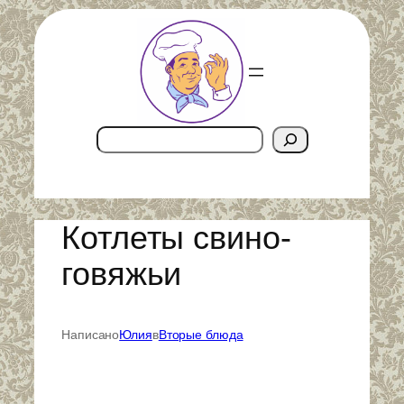
Перейти
к
содержимому
Поиск
Котлеты свино-
говяжьи
Написано
Юлия
в
Вторые блюда