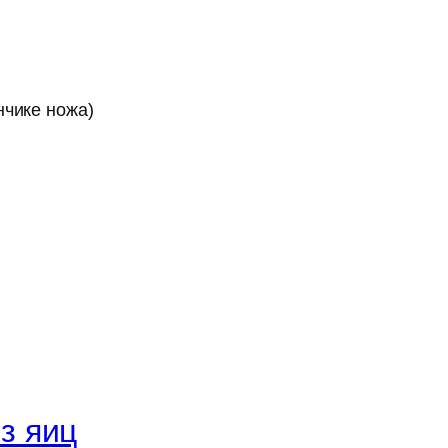
нчике ножа)
з яиц