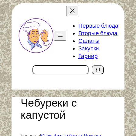
Перейти
к
содержимому
Первые блюда
Вторые блюда
Салаты
Закуски
Гарнир
Поиск
Чебуреки с
капустой
Написано
Юлия
в
Вторые блюда
, 
Выпечка