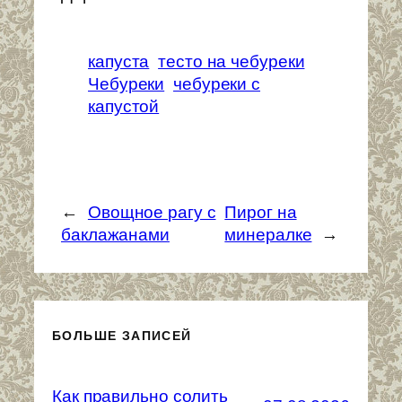
капуста
тесто на чебуреки
Чебуреки
чебуреки с
капустой
←
Овощное рагу с
Пирог на
баклажанами
минералке
→
БОЛЬШЕ ЗАПИСЕЙ
Как правильно солить