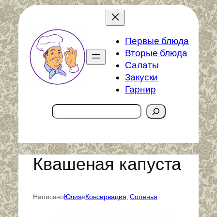
Перейти
к
содержимому
Первые блюда
Вторые блюда
Салаты
Закуски
Гарнир
Поиск
Квашеная капуста
Написано
Юлия
в
Консервация
, 
Соленья