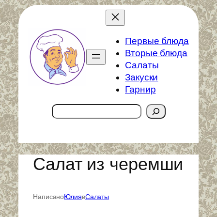
Перейти
к
содержимому
Первые блюда
Вторые блюда
Салаты
Закуски
Гарнир
Поиск
Салат из черемши
Написано
Юлия
в
Салаты