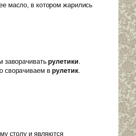
ее масло, в котором жарились
м заворачивать
рулетики
.
но сворачиваем в
рулетик
.
му столу и являются