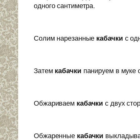
одного сантиметра.
Солим нарезанные
кабачки
с од
Затем
кабачки
панируем в муке с
Обжариваем
кабачки
с двух сто
Обжаренные
кабачки
выкладывае