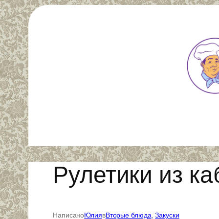
Перейти
к
содержимому
Рулетики из ка
Написано
Юлия
в
Вторые блюда
, 
Закуски