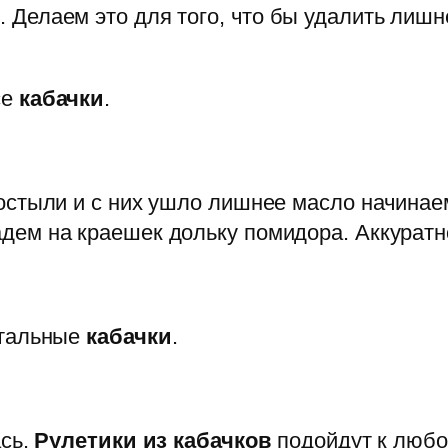
Делаем это для того, что бы удалить лишн
се
кабачки
.
остыли и с них ушло лишнее масло начинае
дем на краешек дольку помидора. Аккурат
стальные
кабачки
.
ась.
Рулетики из кабачков
подойдут к любо