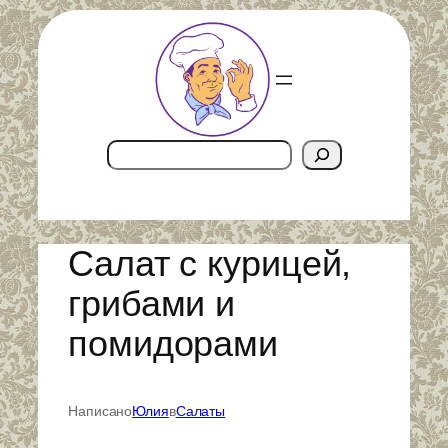
Перейти
к
содержимому
Поиск
Салат с курицей,
грибами и
помидорами
Написано
Юлия
в
Салаты