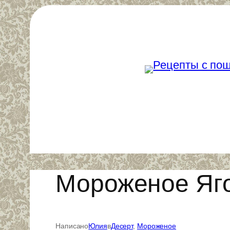
Перейти
к
содержимому
Мороженое Яг
Написано
Юлия
в
Десерт
, 
Мороженое