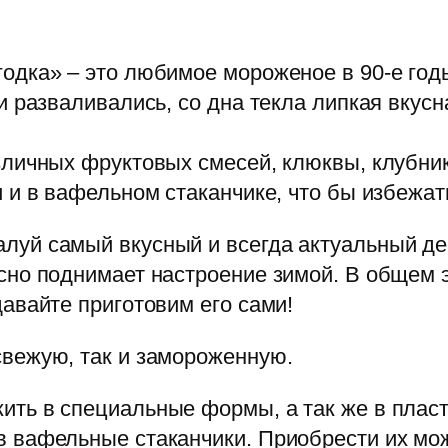
одка» – это любимое мороженое в 90-е год
и разваливались, со дна текла липкая вкусн
зличных фруктовых смесей, клюквы, клубни
 и в вафельном стаканчике, что бы избежат
уй самый вкусный и всегда актуальный дес
сно поднимает настроение зимой. В общем 
авайте приготовим его сами!
вежую, так и замороженную.
ть в специальные формы, а так же в пласт
в вафельные стаканчики. Приобрести их мо