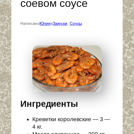
соевом соусе
Написано
Юлия
в
Закуски
, 
Соусы
Ингредиенты
Креветки королевские — 3 —
4 кг.