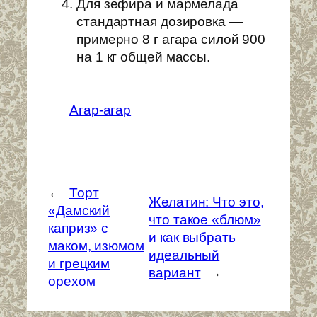
Для зефира и мармелада
стандартная дозировка —
примерно 8 г агара силой 900
на 1 кг общей массы.
Агар-агар
←
Торт
Желатин: Что это,
«Дамский
что такое «блюм»
каприз» с
и как выбрать
маком, изюмом
идеальный
и грецким
вариант
→
орехом