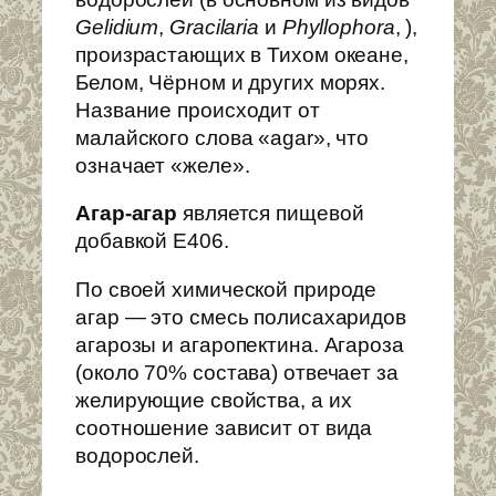
Gelidium
,
Gracilaria
и
Phyllophora
, ),
произрастающих в Тихом океане,
Белом, Чёрном и других морях.
Название происходит от
малайского слова «agar», что
означает «желе».
Агар-агар
является пищевой
добавкой E406.
По своей химической природе
агар — это смесь полисахаридов
агарозы и агаропектина. Агароза
(около 70% состава) отвечает за
желирующие свойства, а их
соотношение зависит от вида
водорослей.