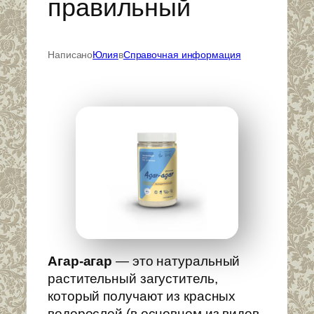
правильный
Написано
Юлия
в
Справочная информация
Агар-агар
— это натуральный
растительный загуститель,
который получают из красных
водорослей (в основном из видов