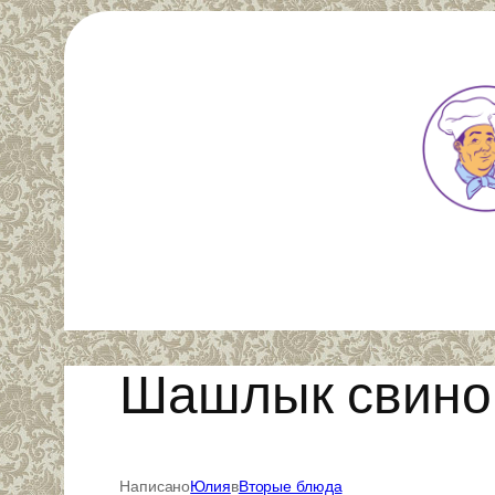
Перейти
к
содержимому
Шашлык свиной
Написано
Юлия
в
Вторые блюда