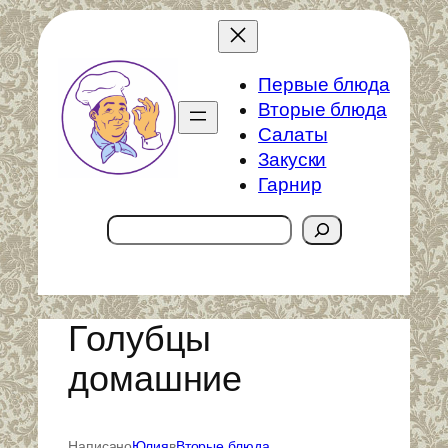
Перейти
к
содержимому
Первые блюда
Вторые блюда
Салаты
Закуски
Гарнир
Поиск
Голубцы
домашние
Написано
Юлия
в
Вторые блюда