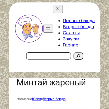
Перейти
к
содержимому
Первые блюда
Вторые блюда
Салаты
Закуски
Гарнир
Поиск
Минтай жареный
Написано
Юлия
в
Вторые блюда