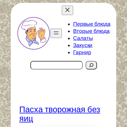
Перейти
к
содержимому
Первые блюда
Вторые блюда
Салаты
Закуски
Гарнир
Поиск
Пасха творожная без
яиц