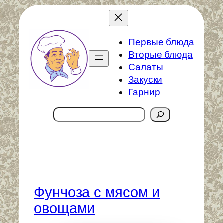
Перейти
к
содержимому
Первые блюда
Вторые блюда
Салаты
Закуски
Гарнир
Поиск
Фунчоза с мясом и
овощами